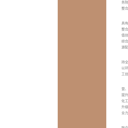
务
整
具
整
值
综
源
持
以
工
营
提
化
升
业