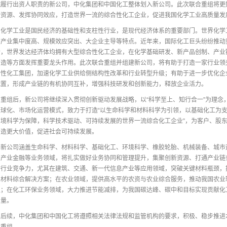
院履行出资人职责的新公司，中化集团和中国化工整体划入新公司。此次联合重组将更
合资源、发挥协同效应，打造世界一流的综合性化工企业，促进我国化学工业高质量发
化学工业是国民经济的基础性和支柱性行业，是现代经济体系的重要部门。世界化学
有产业集中度高、规模效应突出、大企业主导等特点。近年来，国际化工巨头纷纷推动
合，世界发达经济体均拥有大型综合性化工企业，在化学基础研发、新产品创制、产业
创造等方面发挥重要龙头作用。此次联合重组并组建新公司，将有助于打造一家行业领
合性化工集团，加速化学工业供给侧结构性改革和行业转型升级；有助于进一步优化企
配置，形成产业链的有机协同互补，增强科技研发和创新能力，释放企业活力。
重组后，新公司将继续深入贯彻创新驱动发展战略，以“科学至上、知行合一”为理念
全球化、市场化运营模式，致力于打造“以生命科学和材料科学为引领，以基础化工为
环境科学为保障，科学技术驱动、可持续发展的世界一流综合化工企业”，为客户、股
创造更大价值，促进社会可持续发展。
新公司涵盖生命科学、材料科学、基础化工、环境科学、橡胶轮胎、机械装备、城市
、产业金融等业务领域，将扎实做好业务协同和管理提升，集聚创新资源、打通产业链
升行业竞争力，尤其在建筑、交通、新一代信息产业等应用领域，突破关键材料瓶颈，
工材料综合解决方案；在农业领域，提供高水平的农资与农业综合服务，推动我国农业
级；在化工环保业务领域，大力推进节能减排，为我国碳达峰、碳中和目标实现贡献化
力量。
后续，中化集团和中国化工将遵照相关法律法规和监管机构的要求，积极、稳步推进