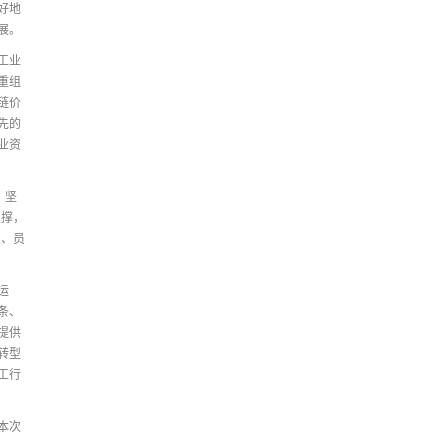
好地
展。
工业
重组
链价
先的
业资
，坚
支撑，
东、员
运
条、
提供
转型
工行
本次