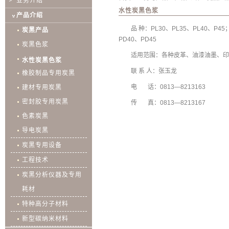
业务介绍
水性炭黑色浆
产品介绍
品 种：PL30、PL35、PL40、P45
炭黑产品
PD40、PD45
炭黑色浆
适用范围：各种皮革、油漆油墨、印
水性炭黑色浆
联 系 人：张玉龙
橡胶制品专用炭黑
电 话：0813—8213163
建材专用炭黑
密封胶专用炭黑
传 真：0813—8213167
色素炭黑
导电炭黑
炭黑专用设备
工程技术
炭黑分析仪器及专用
耗材
特种高分子材料
新型碳纳米材料