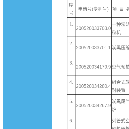
序
申请号(专利号)
项 目 
号
1.
一种湿
200520033703.0
粒机
2.
200520033701.1
炭黑压
3.
200520034179.9
空气预
4.
组合式
200520034280.4
封装置
5.
炭黑尾
200520034267.9
炉
6.
列管式
预热器