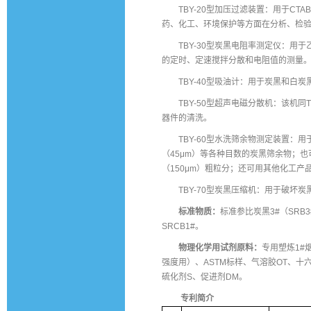
TBY-20型加压过滤装置：用于C
药、化工、环境保护等方面在分析、检
TBY-30型炭黑电阻率测定仪：用
的定时、定速搅拌分散和电阻值的测量
TBY-40型吸油计：用于炭黑和白炭
TBY-50型超声电磁分散机：该机同T
器件的清洗。
TBY-60型水洗筛余物测定装置：用于
（45μm）等各种目数的炭黑筛余物；也可
（150μm）粗粒分；还可用其他化工产
TBY-70型炭黑压缩机：用于破坏
标准物质：
标准参比炭黑3#（SRB
SRCB1#。
物理化学用试剂原料：
专用塑炼1#
强度用）、ASTM标样、气溶胶OT、十
硫化剂S、促进剂DM。
专利简介